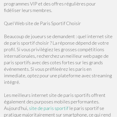
programmes VIP et des offres régulières pour
fidéliser leurs membres.
Quel Web site de Paris Sportif Choisir
Beaucoup de joueurs se demandent : quel internet site
de paris sportif choisir ? La réponse dépend de votre
profil. Si vous privilégiez les grosses compétitions
internationales, recherchez un meilleur web page de
paris sportifs avec des cotes fortes sur les grands
événements. Si vous préfileérez les paris en
immediate, optez pour une plateforme avec streaming
intégré.
Les meilleurs internet site de paris sportifs offrent
également des purposes mobiles performantes.
Aujourd’hui,
site de paris sportif
le paris sportif se
pratique majoritairement sur smartphone, ce qui rend