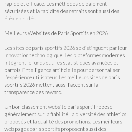
rapide et efficace. Les méthodes de paiement
sécurisées et la rapidité des retraits sont aussi des
éléments clés.
Meilleurs Websites de Paris Sportifs en 2026
Les sites de paris sportifs 2026 se distinguent par leur
innovation technologique. Les plateformes modernes
intègrent le funds out, les statistiques avancées et
parfois l’intelligence artificielle pour personnaliser
l’expérience utilisateur. Les meilleurs sites de paris
sportifs 2026 mettent aussi l’accent sur la
transparence des reward.
Un bon classement website paris sportif repose
généralement sur la fiabilité, la diversité des athletics
proposés et la qualité des promotions. Les meilleurs
web pages paris sportifs proposent aussi des