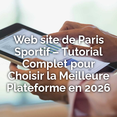
Web site de Paris
Sportif – Tutorial
Complet pour
Choisir la Meilleure
Plateforme en 2026