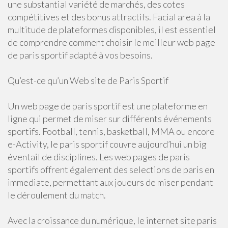
une substantial variété de marchés, des cotes
compétitives et des bonus attractifs. Facial area à la
multitude de plateformes disponibles, il est essentiel
de comprendre comment choisir le meilleur web page
de paris sportif adapté à vos besoins.
Qu’est-ce qu’un Web site de Paris Sportif
Un web page de paris sportif est une plateforme en
ligne qui permet de miser sur différents événements
sportifs. Football, tennis, basketball, MMA ou encore
e-Activity, le paris sportif couvre aujourd’hui un big
éventail de disciplines. Les web pages de paris
sportifs offrent également des selections de paris en
immediate, permettant aux joueurs de miser pendant
le déroulement du match.
Avec la croissance du numérique, le internet site paris